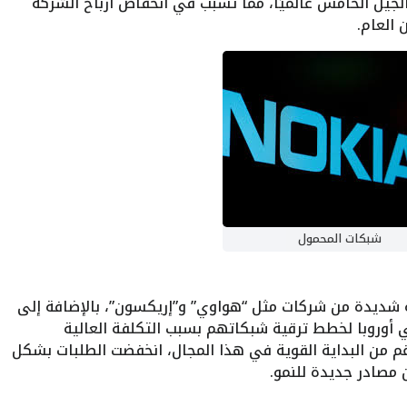
جيل الخامس عالميًا، مما تسبب في انخفاض أرباح الشركة
شبكات المحمول
 شديدة من شركات مثل “هواوي” و”إريكسون”، بالإضافة إلى
 أوروبا لخطط ترقية شبكاتهم بسبب التكلفة العالية​
م من البداية القوية في هذا المجال، انخفضت الطلبات بشكل
مصادر جديدة للنمو​.