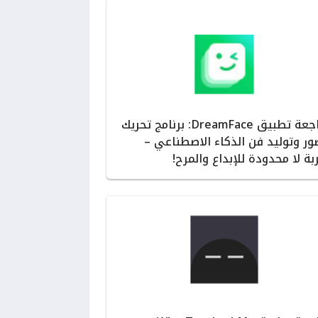
مراجعة تطبيق DreamFace: برنامج تحريك
ور وتوليد فن الذكاء الاصطناعي –
بة لا محدودة للإبداع والمرح!