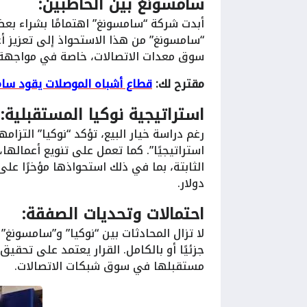
سامسونغ بين الخاطبين:
أبدت شركة “سامسونغ” اهتمامًا بشراء بعض
“سامسونغ” من هذا الاستحواذ إلى تعزيز 
سوق معدات الاتصالات، خاصة في مواجهة ا
مقترح لك:
قطاع أشباه الموصلات يقود سام
استراتيجية نوكيا المستقبلية:
رغم دراسة خيار البيع، تؤكد “نوكيا” التزام
استراتيجيًا”. كما تعمل على تنويع أعمالها
دولار​.
احتمالات وتحديات الصفقة:
لا تزال المحادثات بين “نوكيا” و”سامسونغ” 
جزئيًا أو بالكامل. القرار يعتمد على تحقيق
مستقبلها في سوق شبكات الاتصالات​.