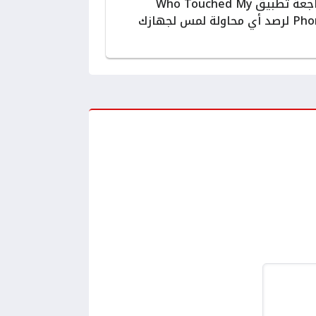
مراجعة تطبيق Who Touched My
ي محاولة لمس لجهازك