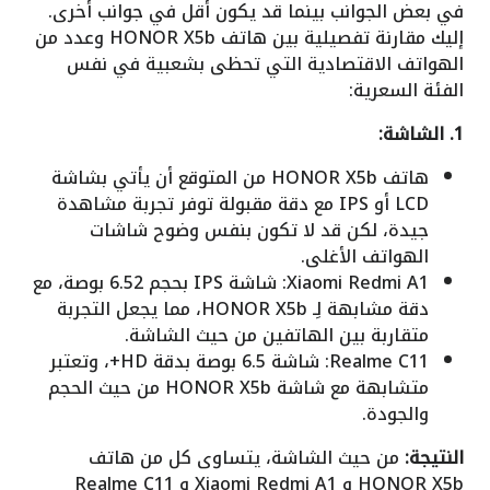
في بعض الجوانب بينما قد يكون أقل في جوانب أخرى.
إليك مقارنة تفصيلية بين هاتف HONOR X5b وعدد من
الهواتف الاقتصادية التي تحظى بشعبية في نفس
الفئة السعرية:
1. الشاشة:
هاتف HONOR X5b من المتوقع أن يأتي بشاشة
LCD أو IPS مع دقة مقبولة توفر تجربة مشاهدة
جيدة، لكن قد لا تكون بنفس وضوح شاشات
الهواتف الأغلى.
Xiaomi Redmi A1: شاشة IPS بحجم 6.52 بوصة، مع
دقة مشابهة لِـ HONOR X5b، مما يجعل التجربة
متقاربة بين الهاتفين من حيث الشاشة.
Realme C11: شاشة 6.5 بوصة بدقة HD+، وتعتبر
متشابهة مع شاشة HONOR X5b من حيث الحجم
والجودة.
النتيجة:
من حيث الشاشة، يتساوى كل من هاتف
HONOR X5b و Xiaomi Redmi A1 و Realme C11