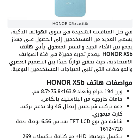
هاتف HONOR X5b
في ظل المنافسة الشديدة في سوق الهواتف الذكية،
يسعى العديد من المستخدمين إلى الحصول على جهاز
يجمع بين الأداء الجيد والسعر المعقول. يأتي
هاتف
HONOR X5b
ليقدم تجربة مميزة في فئة الهواتف
الاقتصادية، حيث يحقق توازنًا جيدًا بين التصميم العصري
والمواصفات التي تلبي احتياجات المستخدمين اليومية.
مواصفات هاتف HONOR X5b
وزن 194 جرام وأبعاد 163.9×75.8×8.7 مم.
خامات خارجية من البلاستيك بالكامل.
دعم تركيب شريحتين إتصال 4G ولا يدعم تركيب
كارت ميموري.
شاشة من نوع TFT LCD بقياس 6.56 بوصة بدقة
720×1612
بيكسل جودتها HD+ مع كثافة بيكسلات 269