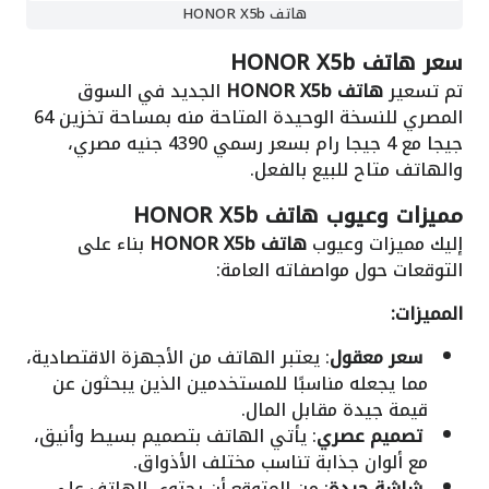
هاتف HONOR X5b
سعر هاتف HONOR X5b
تم تسعير
هاتف HONOR X5b
الجديد في السوق
المصري للنسخة الوحيدة المتاحة منه بمساحة تخزين 64
جيجا مع 4 جيجا رام بسعر رسمي 4390 جنيه مصري،
والهاتف متاح للبيع بالفعل.
مميزات وعيوب هاتف HONOR X5b
إليك مميزات وعيوب
هاتف HONOR X5b
بناء على
التوقعات حول مواصفاته العامة:
المميزات:
سعر معقول
: يعتبر الهاتف من الأجهزة الاقتصادية،
مما يجعله مناسبًا للمستخدمين الذين يبحثون عن
قيمة جيدة مقابل المال.
تصميم عصري
: يأتي الهاتف بتصميم بسيط وأنيق،
مع ألوان جذابة تناسب مختلف الأذواق.
شاشة جيدة
: من المتوقع أن يحتوي الهاتف على