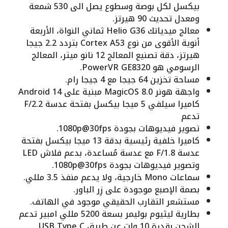
بيكسل لكل بوصة وسطوع يصل الى 530 شمعة
ومعدل تحديث 90 هيرتز.
معالج ميدياتك Helio G36 ثماني النواة، الأربعة
أنوية الأقوى من نوع Cortex A53 بتردد 2.2 جيجا
هيرتز، دقة تصنيع المعالج 12 نانو ميتر، المعالج
الرسومي هو PowerVR GE8320.
مساحة تخزين 64 جيجا مع 4 جيجا رام.
واجهة هونر MagicOS 8.0 مبنية على Android 14
كاميرا سيلفي 5 ميجا بيكسل بفتحة عدسة F/2.2
تدعم
تصوير فيديوهات بجودة 1080p@30fps.
كاميرا خلفية رئيسية بدقة 13 ميجا بيكسل بفتحة
عدسة F/1.8 مع عدسة مُساعدة، بدعم فلاش LED
وتصوير فيديوهات بجودة 1080p@30fps.
سماعات Mono خارجية، ولا يدعم منفذ 3.5 مللي.
بصمة الإصبع موجودة على زِر الباور.
مستشعر التقارب الحقيقي موجود في الهاتف.
بطارية ليثيوم بوليمر بسعة 5200 مللي امبير تدعم
الشحن بقدرة 10 وات عن طريق USB Type C.