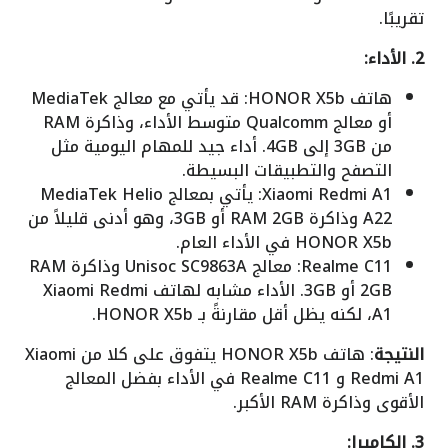
تقريبًا.
2. الأداء:
هاتف HONOR X5b: قد يأتي مع معالج MediaTek
أو معالج Qualcomm متوسط الأداء، وذاكرة RAM
من 3GB إلى 4GB. أداء جيد للمهام اليومية مثل
التصفح والتطبيقات البسيطة.
Xiaomi Redmi A1: يأتي بمعالج MediaTek Helio
A22 وذاكرة RAM 2GB أو 3GB، وهو أدنى قليلاً من
HONOR X5b في الأداء العام.
Realme C11: معالج Unisoc SC9863A وذاكرة RAM
2GB أو 3GB. الأداء مشابه لهاتف Xiaomi Redmi
A1، لكنه يظل أقل مقارنةً بـ HONOR X5b.
النتيجة
: هاتف HONOR X5b يتفوق على كلا من Xiaomi
Redmi A1 و Realme C11 في الأداء بفضل المعالج
الأقوى وذاكرة RAM الأكبر.
3. الكاميرا: