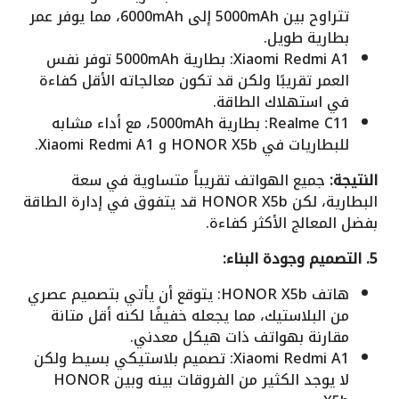
تتراوح بين 5000mAh إلى 6000mAh، مما يوفر عمر
بطارية طويل.
Xiaomi Redmi A1: بطارية 5000mAh توفر نفس
العمر تقريبًا ولكن قد تكون معالجاته الأقل كفاءة
في استهلاك الطاقة.
Realme C11: بطارية 5000mAh، مع أداء مشابه
للبطاريات في HONOR X5b و Xiaomi Redmi A1.
النتيجة:
جميع الهواتف تقريباً متساوية في سعة
البطارية، لكن HONOR X5b قد يتفوق في إدارة الطاقة
بفضل المعالج الأكثر كفاءة.
5. التصميم وجودة البناء:
هاتف HONOR X5b: يتوقع أن يأتي بتصميم عصري
من البلاستيك، مما يجعله خفيفًا لكنه أقل متانة
مقارنة بهواتف ذات هيكل معدني.
Xiaomi Redmi A1: تصميم بلاستيكي بسيط ولكن
لا يوجد الكثير من الفروقات بينه وبين HONOR