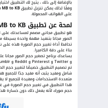
بالإضافة إلى ذلك ، يتيح لك التطبيق اختيا
وفقًا لذلك يمكن تنزيل تطبيق
m MB to KB
على الهواتف المحمولة.
لمحة عن تطبيق i
MB to KB
هو تطبيق مجاني مصمم لمساعدتك على تغي
الصور مجانا بتنفيذ مهمة واحدة بسيطة م
تحافظ أداة تغيير حجم الصورة هذه على نسب
بناءً على دقة الكاميرا.
و Twitter و Pinterest و Reddit و Tumblr و VKontakte و KakaoTalk ، إلخ.
تم تصميم التطبيق خصيصًا لتغيير حجم الصو
شامل ومفيد يثبت أنه مفيد جدًا للجميع هن
هذا التطبيق في تغيير حجم الصورة في غضو
حجم صورك لأنه يفعل ذلك دون خسارة هذا ي