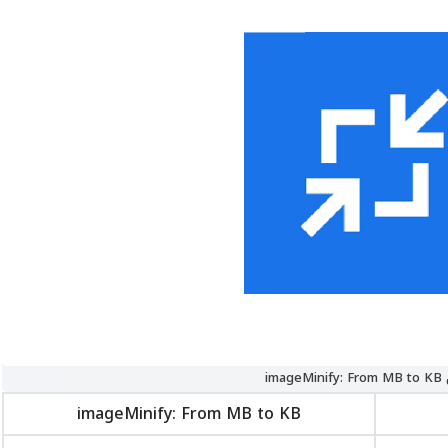
imag
imageMinify: From MB to KB