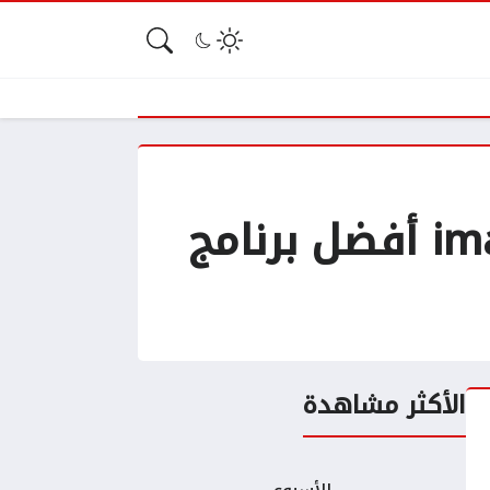
مراجعة تطبيق imageMinify: From MB to KB أفضل برنامج
الأكثر مشاهدة