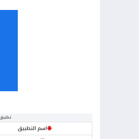
تطبيق eMinify: From MB to KB
اسم التطبيق