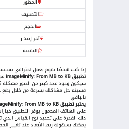
المطور
التصنيف
الحجم
آخر إصدار
التقييم
إذا كنت شخصًا يقوم بعمل احترافي بسلسلة
تطبيق
imageMinify: From MB to KB
مجا
سيكون وجود عدد كبير من الصور مشكلة كبي
فسيتم حل مشاكلك بسرعة من خلال بضع خط
بالباقي.
يعتبر
تطبيق imageMinify: From MB to KB
على الهاتف المحمول يوفر التطبيق خيار
ذلك القدرة على تحديد نوع القياس الذي تف
يمكنك بسهولة ربط الأبعاد عند تغيير الحج