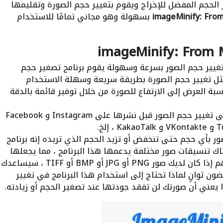
ر الحجم المفضل للإخراج ويقوم بتغيير حجم الصورة وتقليمها
imageMinify: Fro
بسهولة وهو مجاني تمامًا للاستخدام
mageMinify: From 
ير حجم الصور بسرعة وسهولة يقوم برنامج تصغير حجم
ثل تغيير حجم الصورة بطريقة سريعة وسهلة الاستخدام
ة العرض إلى الارتفاع للصورة من خلال توفير قائمة بالدقة
يساعدك برنامج تصغير حجم الصور مجانا على تغيير حجم الصور قبل نشرها على Instagram و Facebook
ر بأي حجم حتى تنخفض أو تزيد الحجم الذي تريده إنه برنامج
اك تنسيقات صور مختلفة يدعمها هذا البرنامج ، مما يجعلها
متعددة الاستخدامات ومفيدة للجميع لا يهم إذا كان لديك صور PNG أو JPG أو BMP أو TIFF ، سيساعدك
ن ثوانٍ لماذا تحتاج إلى استخدام هذا البرنامج في تغيير
عني أن صورتك لن تفقد جودتها عند تصغير الحجم أو زيادته.