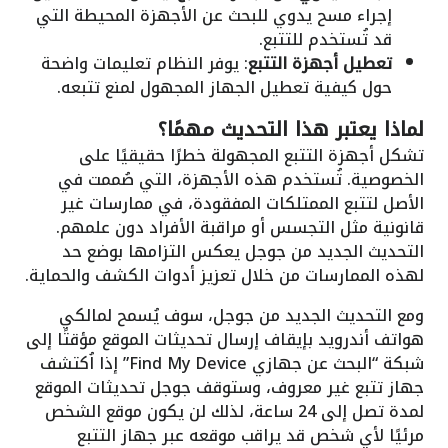
إجراء مسح يدوي للبحث عن الأجهزة المحيطة التي
قد تُستخدم للتتبع.
تعطيل أجهزة التتبع
: يوفر النظام تعليمات واضحة
حول كيفية تعطيل الجهاز المجهول لمنع تتبعه.
لماذا يعتبر هذا التحديث مهمًا؟
تشكل أجهزة التتبع المجهولة خطرًا حقيقيًا على
الخصوصية. تُستخدم هذه الأجهزة، التي صُممت في
الأصل لتتبع الممتلكات المفقودة، في ممارسات غير
قانونية مثل التجسس أو مراقبة الأفراد دون علمهم.
التحديث الجديد من جوجل يعكس التزامها بوضع حد
لهذه الممارسات من خلال تعزيز أدوات الكشف والحماية.
ومع التحديث الجديد من جوجل، سوف يُسمح لمالكي
هواتف أندرويد بإيقاف إرسال تحديثات الموقع مؤقتًا إلى
شبكة “البحث عن جهازي Find My Device” إذا اُكتشف
جهاز تتبع غير معروف، وستوقف جوجل تحديثات الموقع
لمدة تصل إلى 24 ساعة، لذلك لن يكون موقع الشخص
مرئيًا لأي شخص قد يراقب موقعه عبر جهاز التتبع