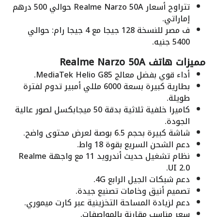
تتراوح أسعار Realme Narzo 50A حوالي 500 درهم
إماراتي.
ف مصر للنسخة 128 جيجا مع 4 جيجا رام: حوالي
5400 جنيه.
مميزات هاتف Realme Narzo 50A
أداء قوي بفضل معالج MediaTek Helio G85.
بطارية كبيرة بسعة 6000 مللي أمبير تدوم لفترة
طويلة.
كاميرا خلفية ثلاثية بدقة 50 ميجابكسل لصور عالية
الجودة.
شاشة كبيرة بحجم 6.5 بوصة لعرض محتوى واضح.
دعم الشحن السريع بقوة 18 واط.
نظام تشغيل حديث أندرويد 11 مع واجهة Realme
UI 2.0.
دعم شبكات الجيل الرابع 4G.
تصميم أنيق وخامات تصنيع جيدة.
دعم لزيادة المساحة التخزينية عبر كارت ميموري.
سعر مناسب مقارنة بالمواصفات.