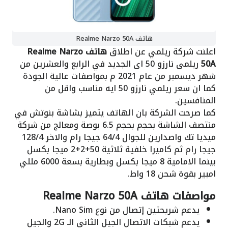
هاتف Realme Narzo 50A
اعلنت شركة ريلمي عن اطلاق
هاتف Realme Narzo
50A
ريلمى نارزو 50 اى الجديد في الرابع والعشرين من
شهر ديسمبر من عام 2021 م بمواصفات عالية الجودة
كما ان سعر ريلمي نارزو 50 ايه مناسب واقل من
المنافسين.
كما صرحت الشركة بان الهاتف يتميز بشاشة بنوتش في
منتصف الشاشة بحجم بحجم 6.5 بوصة ومعالج من شركة
ميديا تك واصدارين للجوال 64/4 جيجا رام والاخر 128/4
جيجا رام ثم كاميرا خلفية ثلاثية 50+2+2 ميجا بكسل
بينما الامامية 8 ميجا بكسل وبطارية بسعة 6000 مللي
امبير بقوة شحن 18 واط.
مواصفات هاتف Realme Narzo 50A
يدعم شريحتين إتصال من نوع Nano Sim.
يدعم شبكات الاتصال الجيل الثاني الـ 2G والجيل