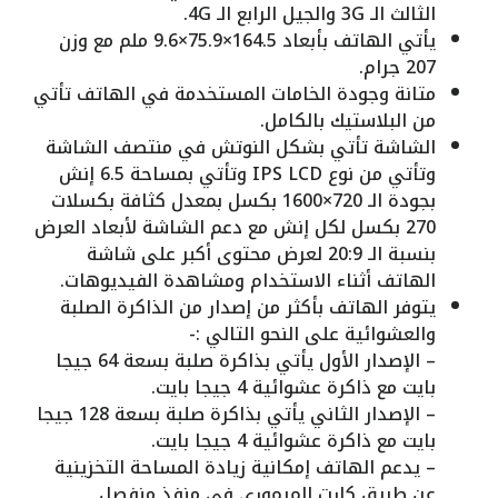
الثالث الـ 3G والجيل الرابع الـ 4G.
يأتي الهاتف بأبعاد 164.5×75.9×9.6 ملم مع وزن
207 جرام.
متانة وجودة الخامات المستخدمة في الهاتف تأتي
من البلاستيك بالكامل.
الشاشة تأتي بشكل النوتش في منتصف الشاشة
وتأتي من نوع IPS LCD وتأتي بمساحة 6.5 إنش
بجودة الـ 720×1600 بكسل بمعدل كثافة بكسلات
270 بكسل لكل إنش مع دعم الشاشة لأبعاد العرض
بنسبة الـ 20:9 لعرض محتوى أكبر على شاشة
الهاتف أثناء الاستخدام ومشاهدة الفيديوهات.
يتوفر الهاتف بأكثر من إصدار من الذاكرة الصلبة
والعشوائية على النحو التالي :-
– الإصدار الأول يأتي بذاكرة صلبة بسعة 64 جيجا
بايت مع ذاكرة عشوائية 4 جيجا بايت.
– الإصدار الثاني يأتي بذاكرة صلبة بسعة 128 جيجا
بايت مع ذاكرة عشوائية 4 جيجا بايت.
– يدعم الهاتف إمكانية زيادة المساحة التخزينية
عن طريق كارت الميموري في منفذ منفصل.