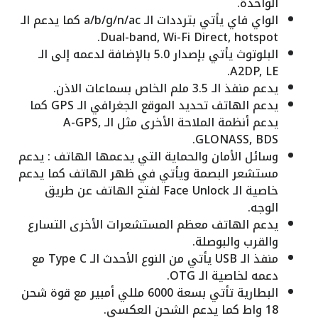
الواحدة.
الواي فاي يأتي بترددات الـ a/b/g/n/ac كما يدعم الـ
Dual-band, Wi-Fi Direct, hotspot.
البلوتوث يأتي بإصدار 5.0 بالإضافة لدعمه إلى الـ
A2DP, LE.
يدعم منفذ الـ 3.5 ملم الخاص بسماعات الاذن.
يدعم الهاتف تحديد الموقع الجغرافي الـ GPS كما
يدعم أنظمة الملاحة الأخرى مثل الـ A-GPS,
GLONASS, BDS.
وسائل الأمان والحماية التي يدعمها الهاتف : يدعم
مستشعر البصمة ويأتي في ظهر الهاتف كما يدعم
خاصية الـ Face Unlock لفتح الهاتف عن طريق
الوجه.
يدعم الهاتف معظم المستشعرات الأخرى التسارع
والقرب والبوصلة.
منفذ الـ USB يأتي من النوع الأحدث الـ Type C مع
دعمه لخاصية الـ OTG.
البطارية تأتي بسعة 6000 مللي أمبير مع قوة شحن
18 واط كما يدعم الشحن العكسي.