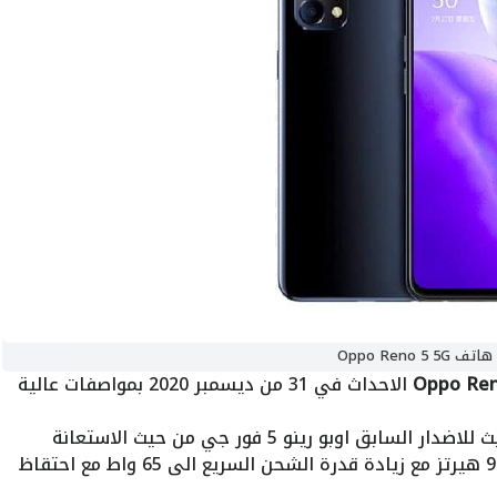
هاتف Oppo Reno 5 5G
الاحداث في 31 من ديسمبر 2020 بمواصفات عالية
كما صرحت الشركة بان الجوال تطوير وتحديث للاضدار السابق اوبو رينو 5 فور جي من حيث الاستعانة
بمعالج اقوى وتحديث للشاشة حيث تدعم 90 هيرتز مع زيادة قدرة الشحن السريع الى 65 واط مع احتقاظ