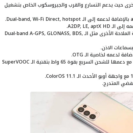
رى حيث يدعم التسارع والقرب والجيروسكوب الخاص بتشغيل
يدعم الهاتف الـ GPS مع دعمه لأنظمة الملاحة الأخرى مثل الـ Dual-band A-GPS, GLONASS, BDS,
البطارية تأتي بسعة 4300 مللي أمبير مع دعمها للشحن السريع بقوة 65 واط بتقنية الـ SuperVOOC
لفضي المتدرج.