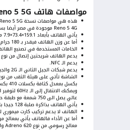
مواصفات هاتف Oppo Reno 5 5G
Reno 5 4G موجودة في مصر أيضا بسعر أقل.
يأتي الهاتف بأبعاد 159.1×73.4×7.9 ملم.
أما عن وزن الهاتف فيقدر بـ 180 جرام لـ اللون الفضي و 172 جرام لـ اللون الأسود.
الخامات المستخدمة في تصنيع الهاتف 
يدعم الهاتف شريحتين إتصال من نوع Nano Sim.
يدعم الـ NFC.
يدعم شبكات الجيل الثاني الـ 2G والجيل الثالث الـ 3G والجيل الرابع الـ 4G والجيل الخامس الـ 5G.
ويمكنك الان
عالي يصل الى 750 شمعة مع طبقة حماية على الشاشة جوريلا الجيل الخامس.
يأتي الهاتف بذاكرة صلبة 128 جيجا بايت مع ذاكرة عشوائية بسعة 8 جيجا بايت من نوع LPDDR4x.
الهاتف لا يدعم تركيب كارت ميموري ل
معالج رسومي من نوع Adreno 620 والمعالج داعم لشبكات الجيل الخامس.