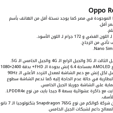
هذه هي مواصفات نسخة Reno 5 5G الموجودة في مصر كما يوجد نسخة أقل من الهاتف بأسم
تأتي من الزجاج.
الشاشة تأتي على هيئة الثقب من نوع AMOLED بمساحة 6.4 إنش بجودة الـ FHD+ بدقة 2400×1080
بكسل بمعدل كثافة بكسلات 410 بكسل لكل إنش مع دعم الشاشة لمعدل التردد الأعلى الـ 90Hz
تقال إلى الـ 60Hz لتوفير البطارية في حالة عدم الحاجة إليه كما تدعم الشاشة سطوع
لأسف.
أما عن الأداء فالهاتف يأتي بمعالج من شركة كوالكم من نوع Snapdragon 765G بتكنولوجيا الـ 7 نانو