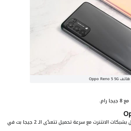
هاتف Oppo Reno 5 5G
يدعم هاتف Oppo Reno 5 5G الاتصال بشبكات الانتنرت مع سرعة تحميل تتعدّى الـ 2 جيجا بت في