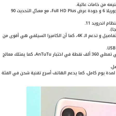
يعه من خامات عالية.
شاشة أوليد مع طبقة حماية كورنينج جوريلا 6 و جودة عرض Full HD Plus، مع معدّل التحديث 90
م اندرويد 11.
الكاميرات الخلفية تلتقط الكثير من التفاصيل و تدعم الـ 4K، كما أن الكاميرا السيلفي هي أقوى من
يحمل الجهاز أحد أفضل المعالجات التي تعطي 360 ألف نقطة في اختبار AnTuTu، كما يمتلك معالج
ل.
مدة يوم كامل، كما يدعم الهاتف أسرع تقنية شحن في الفئة