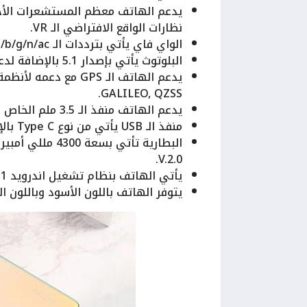
يدعم الهاتف معظم المستشعرات الأخ
نظارات الواقع الافتراضي الـ VR.
الواي فاي يأتي بترددات الـ a/b/g/n/ac بالإضافة لدعمه إلى الـ Dual-band, Wi-Fi Direct, hotspot.
البلوتوث يأتي بإصدار 5.1 بالإضافة لدعمه إلى الـ A2DP, LE, aptX HD.
GALILEO, QZSS.
يدعم الهاتف منفذ الـ 3.5 ملم الخاص بسماعات الاذن.
منفذ الـ USB يأتي من نوع Type C بالإضافة لدعمه لخاصية الـ OTG.
V.2.0.
يأتي الهاتف بنظام تشغيل اندرويد 11 مع واجهة أوبو الأحدث الـ ColorOS 11.1.
يتوفر الهاتف باللون الأسود وباللون ا