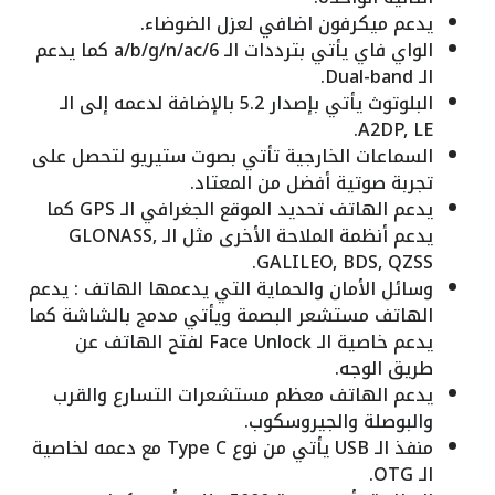
يدعم ميكرفون اضافي لعزل الضوضاء.
الواي فاي يأتي بترددات الـ a/b/g/n/ac/6 كما يدعم
الـ Dual-band.
البلوتوث يأتي بإصدار 5.2 بالإضافة لدعمه إلى الـ
A2DP, LE.
السماعات الخارجية تأتي بصوت ستيريو لتحصل على
تجربة صوتية أفضل من المعتاد.
يدعم الهاتف تحديد الموقع الجغرافي الـ GPS كما
يدعم أنظمة الملاحة الأخرى مثل الـ GLONASS,
GALILEO, BDS, QZSS.
وسائل الأمان والحماية التي يدعمها الهاتف : يدعم
الهاتف مستشعر البصمة ويأتي مدمج بالشاشة كما
يدعم خاصية الـ Face Unlock لفتح الهاتف عن
طريق الوجه.
يدعم الهاتف معظم مستشعرات التسارع والقرب
والبوصلة والجيروسكوب.
منفذ الـ USB يأتي من نوع Type C مع دعمه لخاصية
الـ OTG.