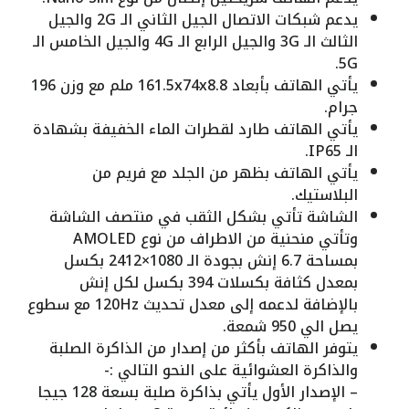
يدعم شبكات الاتصال الجيل الثاني الـ 2G والجيل
الثالث الـ 3G والجيل الرابع الـ 4G والجيل الخامس الـ
5G.
يأتي الهاتف بأبعاد 161.5x74x8.8 ملم مع وزن 196
جرام.
يأتي الهاتف طارد لقطرات الماء الخفيفة بشهادة
الـ IP65.
يأتي الهاتف بظهر من الجلد مع فريم من
البلاستيك.
الشاشة تأتي بشكل الثقب في منتصف الشاشة
وتأتي منحنية من الاطراف من نوع AMOLED
بمساحة 6.7 إنش بجودة الـ 1080×2412 بكسل
بمعدل كثافة بكسلات 394 بكسل لكل إنش
بالإضافة لدعمه إلى معدل تحديث 120Hz مع سطوع
يصل الي 950 شمعة.
يتوفر الهاتف بأكثر من إصدار من الذاكرة الصلبة
والذاكرة العشوائية على النحو التالي :-
– الإصدار الأول يأتي بذاكرة صلبة بسعة 128 جيجا