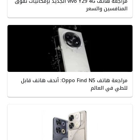
مراجعة هاتف vivo Y29 4G الجديد بإمكانيات تفوق
المنافسين والسعر
مراجعة هاتف Oppo Find N5: أنحف هاتف قابل
للطي في العالم