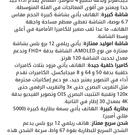
جيجاهرتز وبدقة تصنيع 4 نانومتر، المعالج يقدم أداء جيد
جدا ويعتبر من أقوى المعالجات في الفئة المتوسطة.
شاشة كبيرة
: الهاتف يأتي بشاشة كبيرة الحجم مقاس
6.7 بوصة، الشاشة تغطي معظم مساحة واجهة
الهاتف، ما عدا ثقب صغير للكاميرا الأمامية في أعلى
وسط الشاشة.
شاشة اموليد ممتازة
: يأتي ريلمي 12 برو بلس بشاشة
ممتازة من نوع AMOLED، الشاشة بدقة +FHD وتدعم
معدل تحديث الشاشة 120 هرتز.
كاميرا خلفية جيدة
: الهاتف يأتي مزود بثلاث كاميرات
خلفية بدقة 50 و 64 و 8 ميجابكسل، الكاميرات تقدم
أداء في التصوير يعتبر جيد، مع دعم إمكانيات محترمة
مثل التقريب البصري حتى 3x والتقريب الرقمي حتى
120x وتقنية التثبيت البصري OIS وتصوير الفيديو بدقة
4K بمعدل 30 إطار في الثانية.
بطارية كبيرة
: الهاتف يأتي بسعة بطارية كبيرة (5000
مللي أمبير).
شحن سريع ممتاز
: هاتف ريلمي 12 برو بلس يدعم
الشحن السريع للبطارية بقوة 67 واط، سرعة الشحن هذه