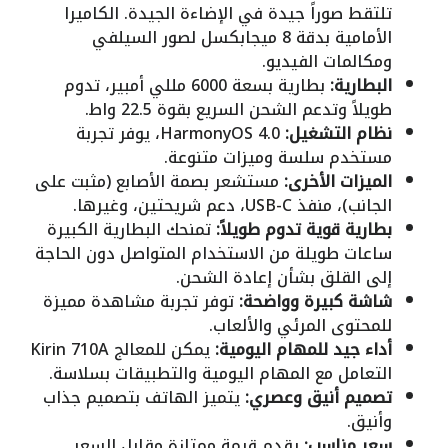
تلتقط صوراً جيدة في الإضاءة الجيدة. الكاميرا
الأمامية بدقة 8 ميجابكسل لصور السيلفي
ومكالمات الفيديو.
البطارية:
بطارية بسعة 6000 مللي أمبير، تدوم
طويلاً وتدعم الشحن السريع بقوة 22.5 واط.
نظام التشغيل:
HarmonyOS 4.0، يوفر تجربة
مستخدم سلسة وميزات متنوعة.
الميزات الأخرى:
مستشعر بصمة الأصابع (مثبت على
الجانب)، منفذ USB-C، دعم شريحتين، وغيرها.
بطارية قوية تدوم طويلاً:
تمنحك البطارية الكبيرة
ساعات طويلة من الاستخدام المتواصل دون الحاجة
إلى القلق بشأن إعادة الشحن.
شاشة كبيرة وواضحة:
توفر تجربة مشاهدة مميزة
للمحتوى المرئي والألعاب.
أداء جيد للمهام اليومية:
يمكن للمعالج Kirin 710A
التعامل مع المهام اليومية والتطبيقات بسلاسة.
تصميم أنيق وعصري:
يتميز الهاتف بتصميم جذاب
وأنيق.
سعر مناسب:
يقدم قيمة ممتازة مقابل السعر.