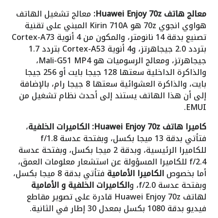
معالج هاتف Huawei Enjoy 70z:
معالج تشغيل الهاتف
هواوي انجوي 70z هو Kirin 710A المبني على تقنية
تصنيع بدقة 14 نانومتر، والمكون من 4 أنوية Cortex-A73
بتردد 2.0 جيجاهرتز، و4 أنوية Cortex-A53 بتردد 1.7
جيجاهرتز، ومعالج الرسوميات هو Mali-G51 MP4،
والذاكرة الداخلية سعتها 128 جيجا بايت أو 256 جيجا
بايت، والذاكرة العشوائية سعتها 8 جيجا رام، بالإضافة
إلى أن هذا الهاتف يستند إلى أحدث نظام تشغيل من
EMUI.
كاميرا هاتف Huawei Enjoy 70z:
الكاميرات الخلفية
،
فتأتي بدقة 13 ميجا بكسل، وبفتحة عدسة f/1.8
للكاميرا الرئيسية، وبدقة 2 ميجا بكسل، وبفتحة عدسة
f/2.4 للكاميرا المسؤولة عن استشعار معلومات العمق،
أما بخصوص
الكاميرا الأمامية
فتأتي بدقة 8 ميجا بكسل،
وبفتحة عدسة f/2.0، و
الكاميرات الخلفية و الأمامية
لهاتف Huawei Enjoy 70z قادرة على تصوير مقاطع
فيديو بدقة 1080 بكسل بمعدل 30 إطار في الثانية.