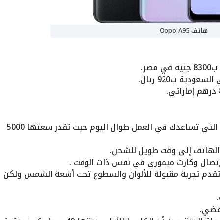
هاتف Oppo A95
بطارية الهاتف تتميز بسعتها الكبيرة التي تساعدك في العمل طوال اليوم حيث تقدر سعتها 5000
تصال وكارت ميموري في نفس ذات الوقت .
ة كبيرة اموليد مع دقة الـ FHD+ تقدم تجربة مقبولة للألوان والسطوع تحت أشعة الشمس ولكن
لفضي.