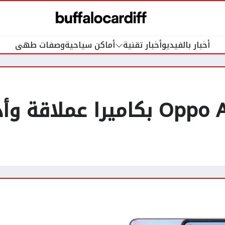
أخبار بالفيديو
أخبار تقنية
أماكن سياحية
وصفات طهى
مراجعة هاتف Oppo A95 بكاميرا عم