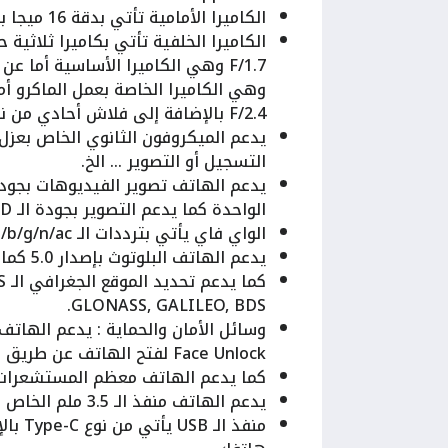
الكاميرا الأمامية تأتي بدقة 16 ميجا بكسل بفتحة عدسة F/2.4.
F/2.4 بالإضافة إلى فلاش أحادي من نوع ليد فلاش.
يدعم الميكروفون الثانوي الخاص بعزل
التسجيل أو التصوير … الخ.
الواحدة كما يدعم التصوير بجودة الـ HD بدقة 720 بكسل بمعدل التقاط 30 إطار في الثانية الواحدة.
الواي فاي يأتي بترددات الـ a/b/g/n/ac كما يدعم الـ Dual-band, Wi-Fi Direct, hotspot.
يدعم الهاتف البلوتوث بإصدار 5.0 كما يدعم خاصيتي الـ A2DP, LE, aptX.
GLONASS, GALILEO, BDS.
وسائل الأمان والحماية : يدعم الهات
Face Unlock لفتح الهاتف عن طريق الوجه.
كما يدعم الهاتف معظم المستشعرات ا
يدعم الهاتف منفذ الـ 3.5 ملم الخاص بسماعات الاذن.