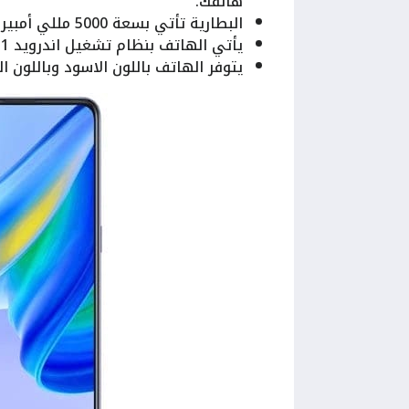
هاتفك.
البطارية تأتي بسعة 5000 مللي أمبير مع شحن سريع بقوة 33 واط.
يأتي الهاتف بنظام تشغيل اندرويد 11 مع واجهة اوبو الـ ColorOS 11.1.
يتوفر الهاتف باللون الاسود وباللون ا