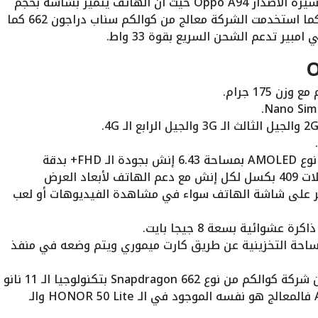
كما صرحت الشركة بان الهاتف يستكمل مسيرة الاصدار Oppo A94 حيث ان الهاتف يتميز بشاشة بحجم
6.43 بوصة على شكل ثقب من نوع اموليد كما استخدمت الشركة معالج من كوالكم سناب دراجون 662 كما
الشاشة تأتي بشكل الثقب وتأتي من نوع AMOLED بمساحة 6.43 إنش بجودة الـ FHD+ بدقة
1080×2400 بكسل بمعدل كثافة بكسلات 409 بكسل لكل إنش مع دعم الهاتف لأبعاد العرض
لعرض محتوى أكبر على شاشة الهاتف سواء في مشاهدة الفيديوهات أو لعب
مساحة التخزينية عن طريق كارت ميموري ويتم وضعه في منفذ
أما عن الأداء فالهاتف يأتي بمعالج من شركة كوالكم من نوع Snapdragon 662 بتكنولوجيا الـ 11 نانو
مع معالج رسومي من نوع Adreno 610 فالمعالج هو نفسه الموجود في الـ HONOR 50 Lite والـ