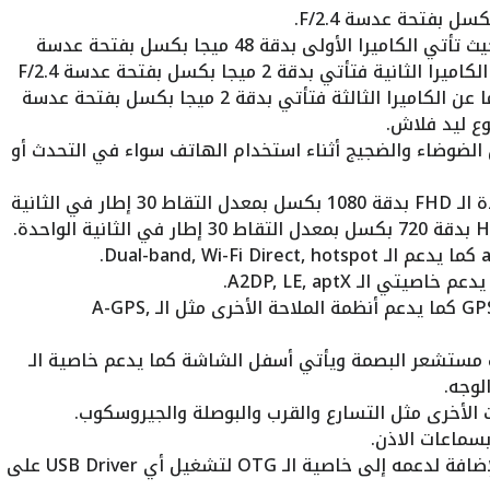
الكاميرا الخلفية تأتي بكاميرا ثلاثية حيث تأتي الكاميرا الأولى بدقة 48 ميجا بكسل بفتحة عدسة
F/1.7 وهي الكاميرا الأساسية أما عن الكاميرا الثانية فتأتي بدقة 2 ميجا بكسل بفتحة عدسة F/2.4
وهي الكاميرا الخاصة بعمل الماكرو أما عن الكاميرا الثالثة فتأتي بدقة 2 ميجا بكسل بفتحة عدسة
 الضوضاء والضجيج أثناء استخدام الهاتف سواء في التحدث أو
يدعم الهاتف تصوير الفيديوهات بجودة الـ FHD بدقة 1080 بكسل بمعدل التقاط 30 إطار في الثانية
كما يدعم تحديد الموقع الجغرافي الـ GPS كما يدعم أنظمة الملاحة الأخرى مثل الـ A-GPS,
ف مستشعر البصمة ويأتي أسفل الشاشة كما يدعم خاصية الـ
لأخرى مثل التسارع والقرب والبوصلة والجيروسكوب.
منفذ الـ USB يأتي من نوع Type-C بالإضافة لدعمه إلى خاصية الـ OTG لتشغيل أي USB Driver على