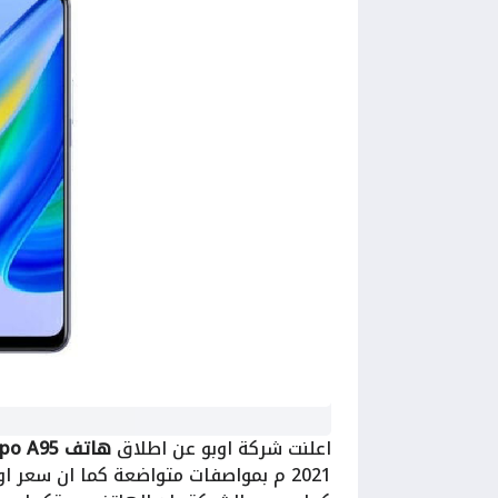
اعلنت شركة اوبو عن اطلاق
هاتف Oppo A95
2021 م بمواصفات متواضعة كما ان سعر اوبو ايه 95 مناسب وارخص من الهواتف المنافسة.