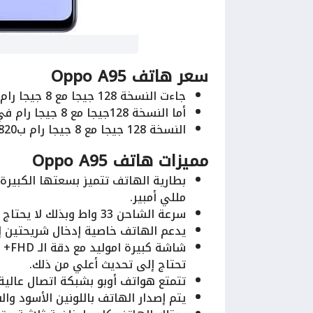
سعر هاتف Oppo A95
جاءت النسخة 128 جيجا مع 8 جيجا رام ب8300 جنيه في مصر.
أما النسخة 128جيجا مع 8 جيجا رام في السعودية ب920 ريال.
النسخة 128 جيجا مع 8 جيجا رام ب820 درهم إماراتي.
مميزات هاتف Oppo A95
مللي أمبير.
سرعة الشاحن 33 واط وبذلك لا يحتاج الهاتف إلى وقت طويل للشحن.
يدعم الهاتف خاصية إدخال شريحتين إ
شاش
تحتاج إلى تحديث أعلي من ذلك.
تتمتع هواتف أوبو بشبكة اتصال عالية.
يتم إصدار الهاتف باللونين الأسود وا