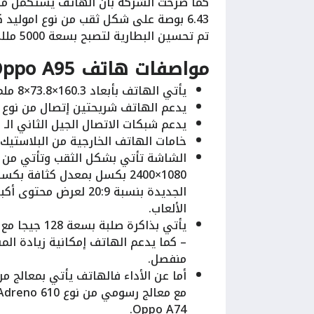
تم تحسين البطارية لتصبح بسعة 5000 مللي امبير تدعم الشحن السريع بقوة 33 واط.
مواصفات هاتف Oppo A95
يأتي الهاتف بأبعاد 160.3×73.8×8 ملم مع وزن 175 جرام.
يدعم الهاتف شريحتين إتصال من نوع Nano Sim.
يدعم شبكات الاتصال الجيل الثاني الـ 2G والجيل الثالث الـ 3G والجيل الرابع الـ 4G.
خامات الهاتف الخارجية من البلاستيك.
الجديدة بنسبة 20:9 
الألعاب.
يأتي بذاكرة صلبة بسعة 128 جيجا مع ذاكرة عشوائية بسعة 8 جيجا بايت.
– كما يدعم الهاتف إمكانية زيادة ال
منفصل.
Oppo A74.