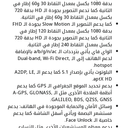
بدقة 1080 بكسل بمعدل التقاط 30 و60 إطار في
الثانية كما تدعم التصوير بجودة الـ HD بدقة 720
بكسل بمعدل التقاط 30 و60 إطار في الثانية.
كما يدعم التصوير الـ Slow Motion بجودة الـ FHD
بدقة 1080 بكسل بمعدل التقاط 120 إطار في
الثانية كما يدعم التصوير بجودة الـ HD بدقة 720
بكسل بمعدل التقاط 240 إطار في الثانية.
الواي فاي يأتي بترددات الـ a/b/g/n/ac بالإضافة
لدعم الهاتف إلى الـ Dual-band, Wi-Fi Direct,
hotspot.
البلوتوث يأتي بإصدار 5.1 كما يدعم الـ A2DP, LE,
aptX HD.
يدعم تحديد الموقع الجغرافي الـ GPS كما يدعم
أنظمة الملاحة الأخرى مثل الـ A-GPS, GLONASS,
GALILEO, BDS, QZSS, GNSS.
وسائل الأمان والحماية الموجودة في الهاتف: يدعم
مستشعر البصمة ويأتي أسفل الشاشة كما يدعم
خاصية الـ Face Unlock.
يدعم معظم المستشعرات الأخرى مثل التسارع