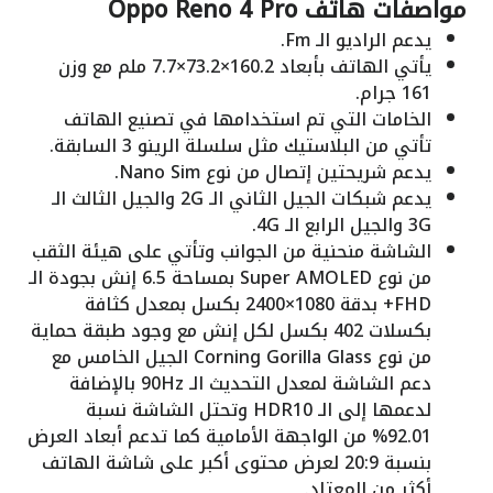
مواصفات هاتف Oppo Reno 4 Pro
يدعم الراديو الـ Fm.
يأتي الهاتف بأبعاد 160.2×73.2×7.7 ملم مع وزن
161 جرام.
الخامات التي تم استخدامها في تصنيع الهاتف
تأتي من البلاستيك مثل سلسلة الرينو 3 السابقة.
يدعم شريحتين إتصال من نوع Nano Sim.
يدعم شبكات الجيل الثاني الـ 2G والجيل الثالث الـ
3G والجيل الرابع الـ 4G.
الشاشة منحنية من الجوانب وتأتي على هيئة الثقب
من نوع Super AMOLED بمساحة 6.5 إنش بجودة الـ
FHD+ بدقة 1080×2400 بكسل بمعدل كثافة
بكسلات 402 بكسل لكل إنش مع وجود طبقة حماية
من نوع Corning Gorilla Glass الجيل الخامس مع
دعم الشاشة لمعدل التحديث الـ 90Hz بالإضافة
لدعمها إلى الـ HDR10 وتحتل الشاشة نسبة
92.01% من الواجهة الأمامية كما تدعم أبعاد العرض
بنسبة 20:9 لعرض محتوى أكبر على شاشة الهاتف
أكثر من المعتاد.