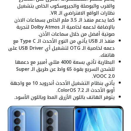
والقرب والبوصلة والجيروسكوب الخاص بتشغيل
نظارات الواقع الافتراضي الـ VR.
كما يدعم منفذ الـ 3.5 ملم الخاص بسماعات الاذن
بالإضافة لدعمه لخاصية الـ Dolby Atmos لتجربة
صوتية أفضل من خلال سماعات الأذن.
منفذ الـ USB يأتي من النوع الأحدث الـ Type C مع
دعمه لخاصية الـ OTG لتشغيل أي USB Driver على
هاتفك.
البطارية تأتي بسعة 4000 مللي أمبير مع دعمها
للشحن السريع بقوة 65 واط عن طريق الـ Super
VOOC 2.0.
يأتي بنظام التشغيل الأحدث أندرويد 10 مع واجهة
أوبو الأحدث الـ ColorOS 7.2.
يتوفر الهاتف باللون الأزرق المط وباللون الأسود.