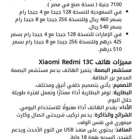
7100 جنية ( نسخة صنع في مصر ).
في السعودية للنسخة 128 جيجا مع 4 جيجا رام
بسعر 460 ريال وللنسخة 256 جيجا مع 8 جيجا رام
بسعر 540 ريال.
في الإمارات للنسخة 128 جيجا مع 4 جيجا رام بسعر
425 درهم وللنسخة 256 جيجا مع 8 جيجا رام بسعر
510 درهم.
مميزات هاتف Xiaomi Redmi 13C
مستشعر البصمة
: يتميز الهاتف بدعم مستشعر البصمة
المدمج بزر الطاقة.
التصميم
: يأتي بتصميم خلفي أنيق ومختلف.
البطارية
: توفر البطارية أداءً ممتازًا وتعمل لفترة طويلة
خلال اليوم.
الأداء
: يقدم الهاتف أداءً مقبولًا للاستخدام اليومي.
الشرائح والذاكرة
: يدعم تركيب شريحتي اتصال وكارت
ميموري في نفس الوقت.
المنافذ
: يحتوي على منفذ USB من النوع الأحدث ويدعم
الشحن السريع بقوة 18 واط.