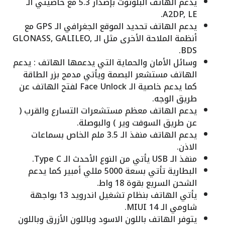
يدعم الهاتف البلوتوث بإصدار 5.3 مع خاصيتي الـ
A2DP, LE.
يدعم الهاتف تحديد الموقع الجغرافي الـ GPS مع
أنظمة الملاحة الأخرى مثل الـ GLONASS, GALILEO,
BDS.
وسائل الأمان والحماية التي يدعمها الهاتف : يدعم
الهاتف مستشعر البصمة ويأتي مدمج بزر الطاقة
كما يدعم خاصية الـ Face Unlock لفتح الهاتف عن
طريق الوجه.
يدعم الهاتف معظم مستشعرات التسارع والقرب (
عن طريق السوفت وير ) والبوصلة.
يدعم الهاتف منفذ الـ 3.5 ملم الخاص بسماعات
الاذن.
منفذ الـ USB يأتي من النوع الأحدث الـ Type C.
البطارية تأتي بسعة 5000 مللي أمبير كما يدعم
الشحن السريع بقوة 18 واط.
يأتي الهاتف بنظام تشغيل اندرويد 13 بواجهة
شاومي الـ MIUI 14.
يتوفر الهاتف باللون الاسود وباللون الأزرق وباللون